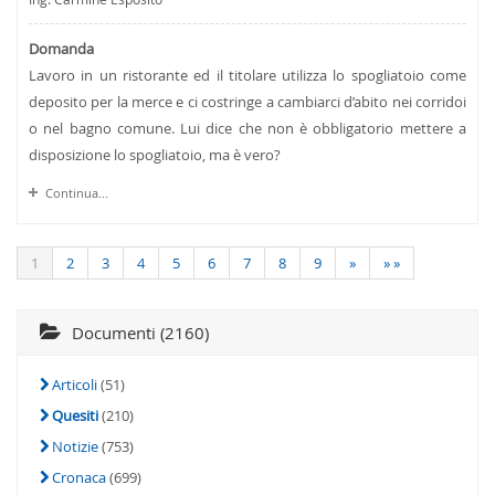
Domanda
Lavoro in un ristorante ed il titolare utilizza lo spogliatoio come
deposito per la merce e ci costringe a cambiarci d’abito nei corridoi
o nel bagno comune. Lui dice che non è obbligatorio mettere a
disposizione lo spogliatoio, ma è vero?
Continua...
1
2
3
4
5
6
7
8
9
»
» »
Documenti (2160)
Articoli
(51)
Quesiti
(210)
Notizie
(753)
Cronaca
(699)