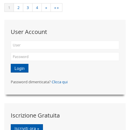
1
2
3
4
»
» »
User Account
Login
Password dimenticata?
Clicca qui
Iscrizione Gratuita
Iscriviti ora »